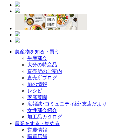
農産物を知る・買う
生産部会
大分の特産品
直売所のご案内
直売所ブログ
旬の情報
レシピ
家庭菜園
広報誌･コミュニティ紙･支店だより
女性部会紹介
加工品カタログ
農業をする・始める
営農情報
購買店舗