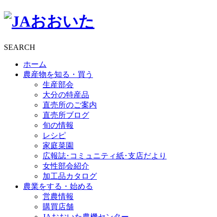
SEARCH
ホーム
農産物を知る・買う
生産部会
大分の特産品
直売所のご案内
直売所ブログ
旬の情報
レシピ
家庭菜園
広報誌･コミュニティ紙･支店だより
女性部会紹介
加工品カタログ
農業をする・始める
営農情報
購買店舗
JAおおいた農機センター