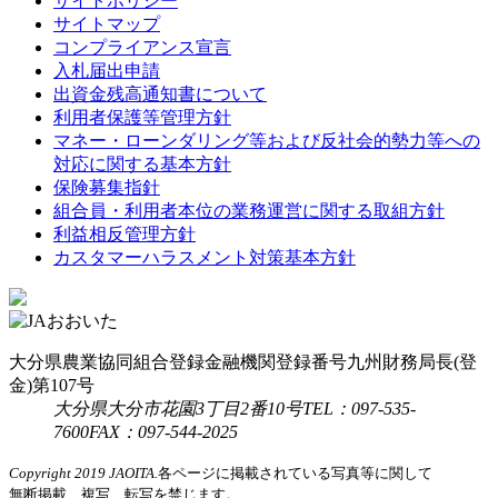
サイトポリシー
サイトマップ
コンプライアンス宣言
入札届出申請
出資金残高通知書について
利用者保護等管理方針
マネー・ローンダリング等および反社会的勢力等への
対応に関する基本方針
保険募集指針
組合員・利用者本位の業務運営に関する取組方針
利益相反管理方針
カスタマーハラスメント対策基本方針
大分県農業協同組合
登録金融機関
登録番号
九州財務局長(登
金)第107号
大分県大分市花園3丁目2番10号
TEL：097-535-
7600
FAX：097-544-2025
Copyright 2019 JAOITA.
各ページに掲載されている写真等に関して
無断掲載、複写、転写を禁じます。