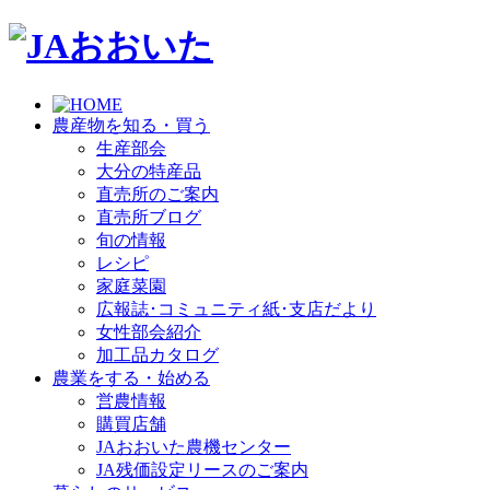
農産物を知る・買う
生産部会
大分の特産品
直売所のご案内
直売所ブログ
旬の情報
レシピ
家庭菜園
広報誌･コミュニティ紙･支店だより
女性部会紹介
加工品カタログ
農業をする・始める
営農情報
購買店舗
JAおおいた農機センター
JA残価設定リースのご案内