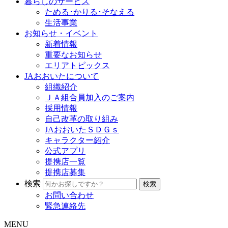
暮らしのサービス
ためる･かりる･そなえる
生活事業
お知らせ・イベント
新着情報
重要なお知らせ
エリアトピックス
JAおおいたについて
組織紹介
ＪＡ組合員加入のご案内
採用情報
自己改革の取り組み
JAおおいたＳＤＧｓ
キャラクター紹介
公式アプリ
提携店一覧
提携店募集
検索
お問い合わせ
緊急連絡先
MENU