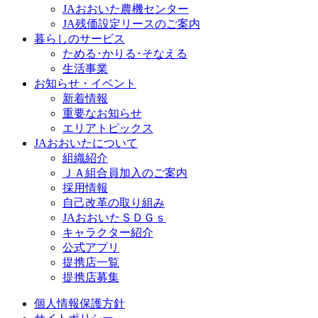
JAおおいた農機センター
JA残価設定リースのご案内
暮らしのサービス
ためる･かりる･そなえる
生活事業
お知らせ・イベント
新着情報
重要なお知らせ
エリアトピックス
JAおおいたについて
組織紹介
ＪＡ組合員加入のご案内
採用情報
自己改革の取り組み
JAおおいたＳＤＧｓ
キャラクター紹介
公式アプリ
提携店一覧
提携店募集
個人情報保護方針