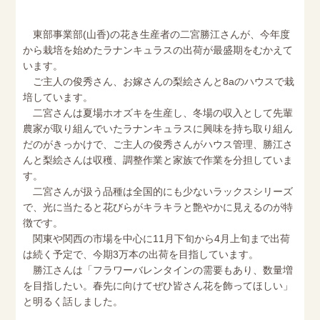
東部事業部(山香)の花き生産者の二宮勝江さんが、今年度
から栽培を始めたラナンキュラスの出荷が最盛期をむかえて
います。
ご主人の俊秀さん、お嫁さんの梨絵さんと8aのハウスで栽
培しています。
二宮さんは夏場ホオズキを生産し、冬場の収入として先輩
農家が取り組んでいたラナンキュラスに興味を持ち取り組ん
だのがきっかけで、ご主人の俊秀さんがハウス管理、勝江さ
んと梨絵さんは収穫、調整作業と家族で作業を分担していま
す。
二宮さんが扱う品種は全国的にも少ないラックスシリーズ
で、光に当たると花びらがキラキラと艶やかに見えるのが特
徴です。
関東や関西の市場を中心に11月下旬から4月上旬まで出荷
は続く予定で、今期3万本の出荷を目指しています。
勝江さんは「フラワーバレンタインの需要もあり、数量増
を目指したい。春先に向けてぜひ皆さん花を飾ってほしい」
と明るく話しました。