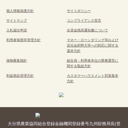
個人情報保護方針
サイトポリシー
サイトマップ
コンプライアンス宣言
入札届出申請
出資金残高通知書について
利用者保護等管理方針
マネー・ローンダリング等および
反社会的勢力等への対応に関する
基本方針
保険募集指針
組合員・利用者本位の業務運営に
関する取組方針
利益相反管理方針
カスタマーハラスメント対策基本
方針
大分県農業協同組合
登録金融機関
登録番号
九州財務局長(登