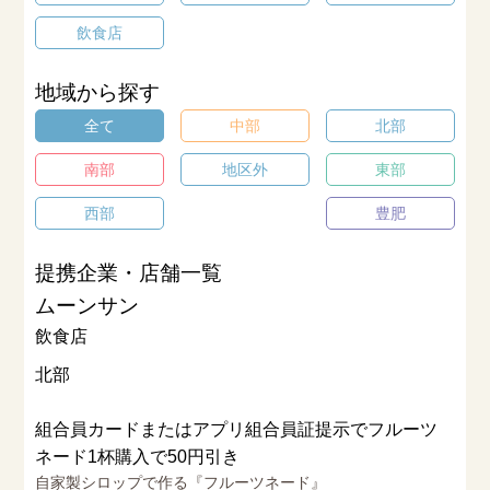
飲食店
地域から探す
全て
中部
北部
南部
地区外
東部
西部
豊肥
提携企業・店舗一覧
ムーンサン
飲食店
北部
組合員カードまたはアプリ組合員証提示でフルーツ
ネード1杯購入で50円引き
自家製シロップで作る『フルーツネード』